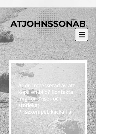
Är du intresserad av att
köpa en bild? Kontakta
mig för priser och
storlekar.
Prisexempel,
klicka här.