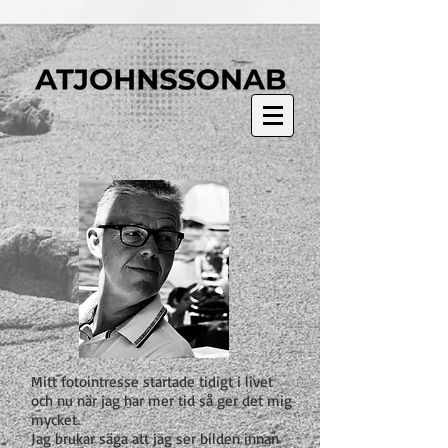
Mitt fotointresse startade tidigt i livet
och nu när jag har mer tid så ger det mig
mycket.
Jag brukar säga att jag ser bilden innan